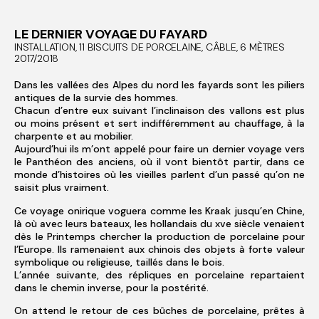
LE DERNIER VOYAGE DU FAYARD
INSTALLATION, 11 BISCUITS DE PORCELAINE, CÂBLE, 6 MÈTRES
2017/2018
Dans les vallées des Alpes du nord les fayards sont les piliers
antiques de la survie des hommes.
Chacun d’entre eux suivant l’inclinaison des vallons est plus
ou moins présent et sert indifféremment au chauffage, à la
charpente et au mobilier.
Aujourd’hui ils m’ont appelé pour faire un dernier voyage vers
le Panthéon des anciens, où il vont bientôt partir, dans ce
monde d’histoires où les vieilles parlent d’un passé qu’on ne
saisit plus vraiment.
Ce voyage onirique voguera comme les Kraak jusqu’en Chine,
là où avec leurs bateaux, les hollandais du xve siècle venaient
dès le Printemps chercher la production de porcelaine pour
l’Europe. Ils ramenaient aux chinois des objets à forte valeur
symbolique ou religieuse, taillés dans le bois.
L’année suivante, des répliques en porcelaine repartaient
dans le chemin inverse, pour la postérité.
On attend le retour de ces bûches de porcelaine, prêtes à