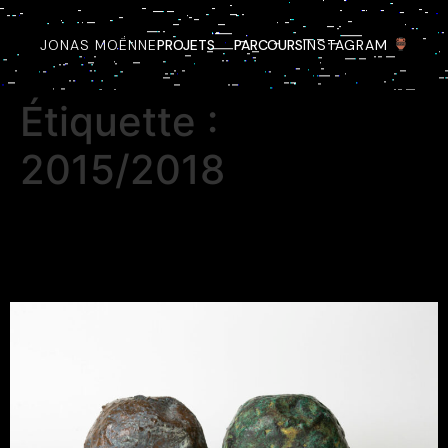
JONAS MOËNNE
PROJETS
PARCOURS
INSTAGRAM
Étiquette :
2015/2018
Le raccard des saintes
glaces